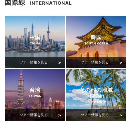
国際線
INTERNATIONAL
中国
韓国
CHINA
SOUTH KOREA
台湾
その他の地域
（国際線）
TAIWAN
OTHER AREAS